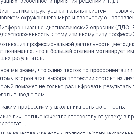
туациях, особенности принятия решений и т. д.).
Диагностика структуры сигнальных систем – позволя
ловеком окружающего мира и творческую направлен
Дифференциально-диагностический опросник (ДДО) Е
едрасположенность к тому или иному типу профессий
Мотивация профессиональной деятельности (методика
ёт понимание, что в большей степени мотивирует им
чших результатов.
 все мы знаем, что одних тестов по профориентации
этому второй этап выбора профессии состоит из диа
торый поможет не только расшифровать результаты т
елать вывод о том:
к каким профессиям у школьника есть склонность;
какие личностные качества способствуют успеху в пр
оработать;
какие качества уже есть у подростка/старшеклассник