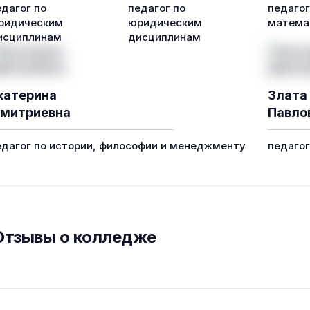
едагог по
педагог по
педагог
ридическим
юридическим
математ
исциплинам
дисциплинам
катерина
Злата
митриевна
Павло
едагог по истории, философии и менеджменту
педаго
Отзывы о колледже