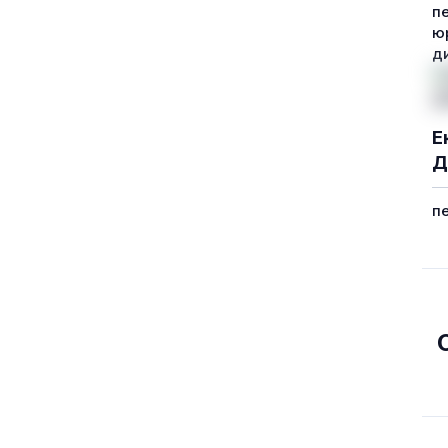
п
ю
д
Е
Д
п