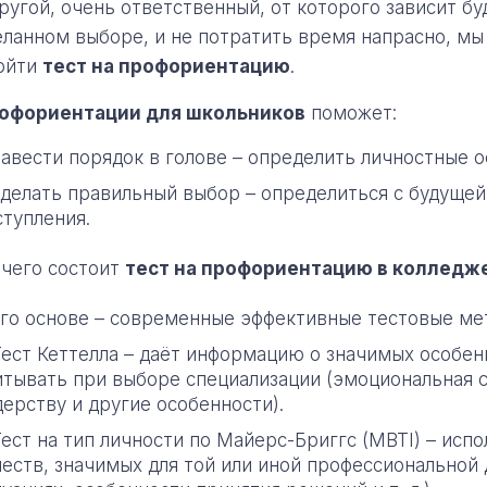
другой, очень ответственный, от которого зависит б
еланном выборе, и не потратить время напрасно, м
ойти
тест на профориентацию
.
офориентации для школьников
поможет:
навести порядок в голове – определить личностные о
сделать правильный выбор – определиться с будущей
ступления.
 чего состоит
тест на профориентацию в колледж
его основе – современные эффективные тестовые ме
Тест Кеттелла – даёт информацию о значимых особен
итывать при выборе специализации (эмоциональная с
дерству и другие особенности).
Тест на тип личности по Майерс-Бриггс (MBTI) – исп
честв, значимых для той или иной профессиональной 