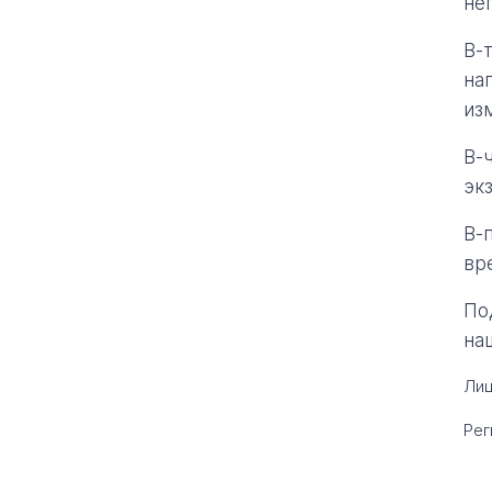
не
В-
на
из
В-
эк
В-
вр
По
на
Лиц
Рег