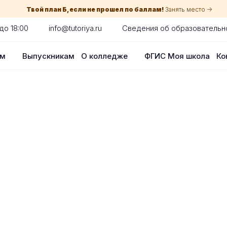
Твой план Б, если не прошел по баллам!
Занять место ->
до 18:00
info@tutoriya.ru
Сведения об образовательн
ам
Выпускникам
О колледже
ФГИС Моя школа
Ко
по собеседованию
сия для каждого абитуриента в Волгог
оглядки на оценки в школе