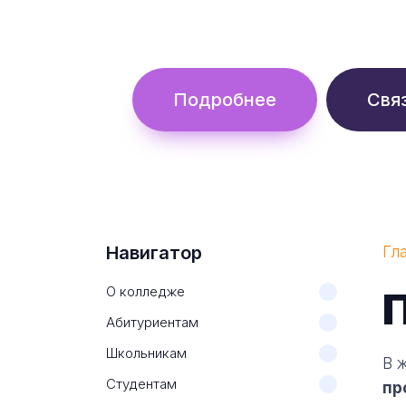
Обучение с гос. поддержкой от 
Подробнее
Свя
Навигатор
Гл
О колледже
Абитуриентам
Школьникам
В 
Студентам
пр