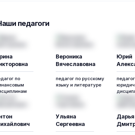
Наши педагоги
рина
Вероника
Юрий
икторовна
Вячеславовна
Алекс
едагог по
педагог по русскому
педагог
инансовым
языку и литературе
юридич
исциплинам
дисцип
нтон
Ульяна
Дарья
ихайлович
Сергеевна
Дмитр