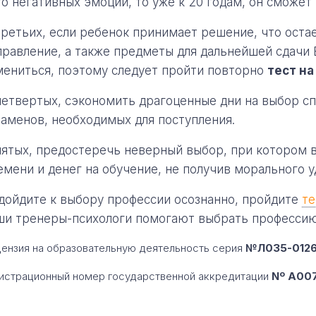
го негативных эмоций, то уже к 20 годам, он сможе
третьих, если ребенок принимает решение, что оста
правление, а также предметы для дальнейшей сдачи Е
мениться, поэтому следует пройти повторно
тест на
четвертых, сэкономить драгоценные дни на выбор сп
заменов, необходимых для поступления.
пятых, предостеречь неверный выбор, при котором 
емени и денег на обучение, не получив морального 
дойдите к выбору профессии осознанно, пройдите
те
ши тренеры-психологи помогают выбрать профессию
ензия на образовательную деятельность серия
№Л035-01260
истрационный номер государственной аккредитации
Nº A007