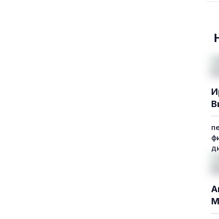
И
В
п
ф
д
А
М