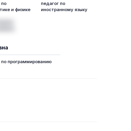
 по
педагог по
ике и физике
иностранному языку
вна
г по программированию