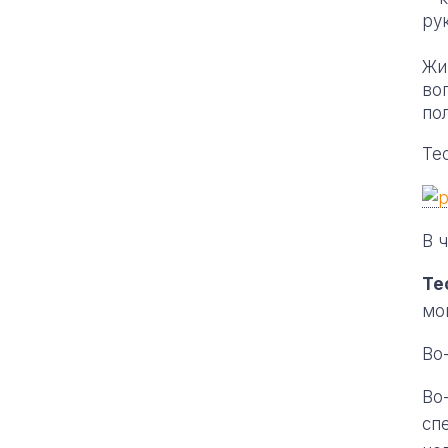
ру
Жи
во
по
Те
В 
Те
мо
Во
Во
сп