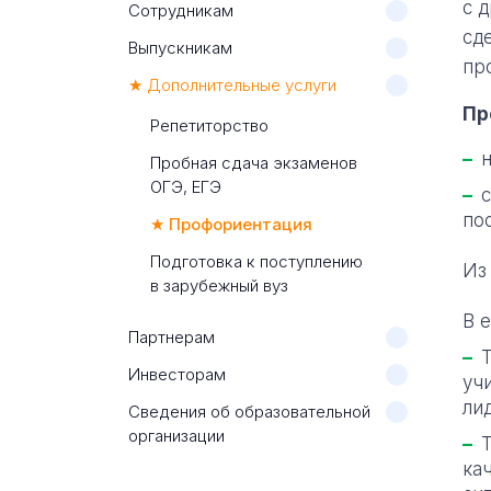
с 
Сотрудникам
сд
Выпускникам
пр
★ Дополнительные услуги
Пр
Репетиторство
Пробная сдача экзаменов
ОГЭ, ЕГЭ
по
★ Профориентация
Подготовка к поступлению
Из
в зарубежный вуз
В 
Партнерам
Инвесторам
уч
ли
Сведения об образовательной
организации
ка