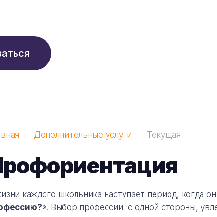
210 ₽/мес
заться
авная
Дополнительные услуги
Текущая
Профориентация
жизни каждого школьника наступает период, когда он
офессию?
». Выбор профессии, с одной стороны, увл