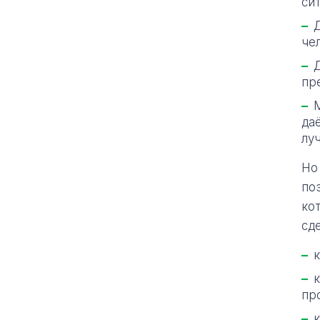
си
че
пр
да
лу
Но
по
ко
сд
пр