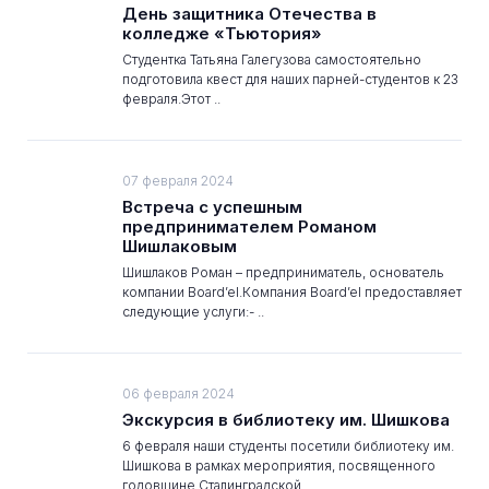
День защитника Отечества в
колледже «Тьютория»
Студентка Татьяна Галегузова самостоятельно
подготовила квест для наших парней-студентов к 23
февраля.Этот ..
07 февраля 2024
Встреча с успешным
предпринимателем Романом
Шишлаковым
Шишлаков Роман – предприниматель, основатель
компании Board’el.Компания Board’el предоставляет
следующие услуги:- ..
06 февраля 2024
Экскурсия в библиотеку им. Шишкова
6 февраля наши студенты посетили библиотеку им.
Шишкова в рамках мероприятия, посвященного
годовщине Сталинградской ..