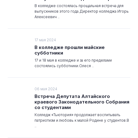
В колледже состоялась прощальная встреча для
выпускников этого года.Директор колледжа Игорь
Алексеевич ..
17 мая 2024
В колледже прошли майские
субботники
17 и 18 мая в колледже и за его пределами
состоялись субботники.Олеся ..
06 мая 2024
Встреча Депутата Алтайского
краевого Законодательного Собрания
со студентами
Колледж «Тьютория» продолжает воспитывать
патриотизм и любовь к малой Родине у студентов.В
..