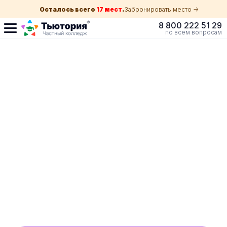
Осталось всего
17 мест
.
Забронировать место ->
8 800 222 51 29
по всем вопросам
Поступление по
собеседованию
индивидуальная экскурсия для каждого
абитуриента в Волгограде
ускоренный прием без оглядки на оценки в
школе
Обучение с гос. поддержкой от 210 ₽/мес