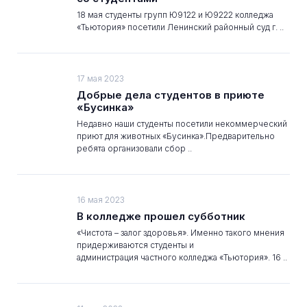
18 мая студенты групп Ю9122 и Ю9222 колледжа
«Тьютория» посетили Ленинский районный суд г. ..
17 мая 2023
Добрые дела студентов в приюте
«Бусинка»
Недавно наши студенты посетили некоммерческий
приют для животных «Бусинка».Предварительно
ребята организовали сбор ..
16 мая 2023
В колледже прошел субботник
«Чистота – залог здоровья». Именно такого мнения
придерживаются студенты и
администрация частного колледжа «Тьютория». 16 ..