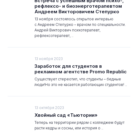
Встреча с успешным врачом психо-,
рефлексо- и биоэнерготерапевтом
Андреем Викторовичем Степурко
13 ноября состоялось открытое интервью
с Андреем Степурко – врачом по специальности.
Андрей Викторович психотерапевт,
рефлексотерапевт, ..
13 ноября 2023
Заработок для студентов в
рекламном агентстве Promo Republic
Существует стереотип, что студенты – бедные
люди!Но это не касается работающих студентов! ..
13 октября 2023
Хвойный сад «Тьютории»
Теперь на территории рядом с колледжем будут
расти кедры и сосны, или история о ..