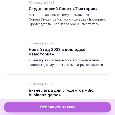
10 февраля 2023
Студенческий Совет «Тьютории»
Мы представляем вашему вниманию членов
Совета Студентов Частного колледжа «Тьютория».
Председатель – Карыпова Арина.Заместитель ..
25 декабря 2022
Новый год 2023 в колледже
«Тьютория»
25 декабря в колледже прошло празднование
Нового года.Студенты играли в игры, отгадывали ..
23 декабря 2022
Бизнес игра для студентов «Big
business game»
23 декабря в колледже прошла Big Business Game –
коммуникативная игра-тренинг для развития
Отправить заявку
предпринимательских ..