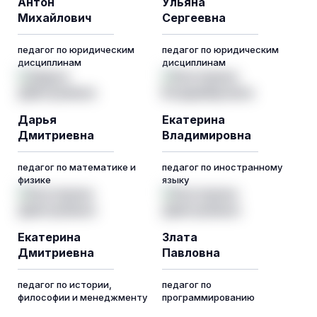
Антон
Ульяна
Михайлович
Сергеевна
педагог по юридическим
педагог по юридическим
дисциплинам
дисциплинам
Дарья
Екатерина
Дмитриевна
Владимировна
педагог по математике и
педагог по иностранному
физике
языку
Екатерина
Злата
Дмитриевна
Павловна
педагог по истории,
педагог по
философии и менеджменту
программированию