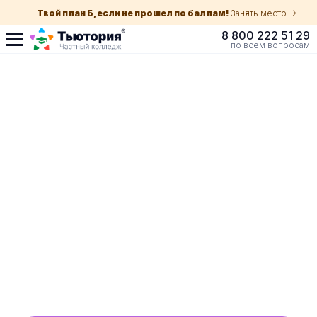
Твой план Б, если не прошел по баллам!
Занять место ->
8 800 222 51 29
по всем вопросам
Поступление по
собеседованию
индивидуальная экскурсия для каждого
абитуриента в Волгограде
ускоренный прием без оглядки на оценки в
школе
Обучение с гос. поддержкой от 210 ₽/мес